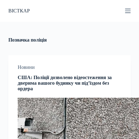
П
ВІСТКАР
е
р
е
й
т
и
Позначка
поліція
д
о
в
м
і
Новини
с
США: Поліції дозволено відеостеження за
т
дверима вашого будинку чи під’їздом без
у
ордера