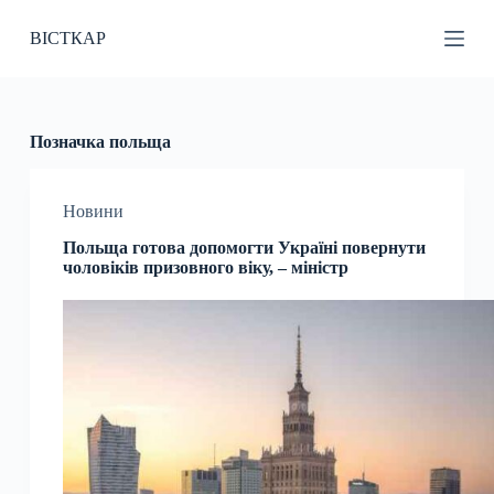
П
ВІСТКАР
е
р
е
й
т
и
Позначка
польща
д
о
в
Новини
м
і
Польща готова допомогти Україні повернути
с
чоловіків призовного віку, – міністр
т
у