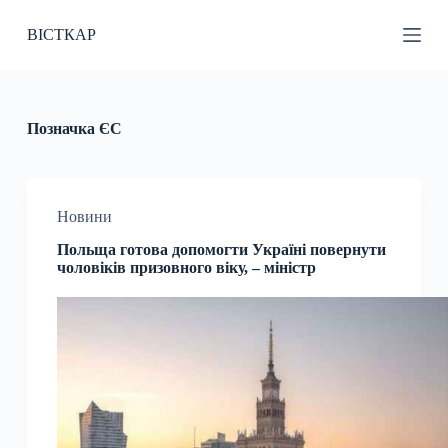
П
ВІСТКАР
е
р
е
й
т
и
Позначка
ЄС
д
о
в
м
і
Новини
с
Польща готова допомогти Україні повернути
т
чоловіків призовного віку, – міністр
у