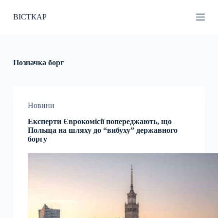
П
ВІСТКАР
е
р
е
й
т
и
Позначка
борг
д
о
в
м
і
Новини
с
Експерти Єврокомісії попереджають, що
т
Польща на шляху до “вибуху” державного
у
боргу