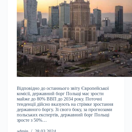
Відповідно до останнього звіту Європейської
комісії, державний борг Польщі має зрости
майже до 80% ВВП до 2034 року. Поточні
тенденції дійсно вказують на стрімке зростання
державного боргу. Зі свого боку, за прогнозами
польських експертів, державний борг Польщі
зросте з 50%…
admin
28.03.2024