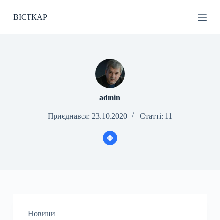
П
ВІСТКАР
е
р
е
й
т
и
д
о
в
м
admin
і
с
Приєднався: 23.10.2020
Статті: 11
т
у
Новини