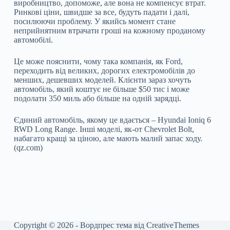
виробництво, допоможе, але вона не компенсує втрат.
Ринкові ціни, швидше за все, будуть падати і далі,
посилюючи проблему. У якийсь момент стане
неприйнятним втрачати гроші на кожному проданому
автомобілі.
Це може пояснити, чому така компанія, як Ford,
переходить від великих, дорогих електромобілів до
менших, дешевших моделей. Клієнти зараз хочуть
автомобіль, який коштує не більше $50 тис і може
подолати 350 миль або більше на одній зарядці.
Єдиний автомобіль, якому це вдається – Hyundai Ioniq 6
RWD Long Range. Інші моделі, як-от Chevrolet Bolt,
набагато кращі за ціною, але мають малий запас ходу.
(qz.com)
Copyright © 2026 - Вордпрес тема від
CreativeThemes