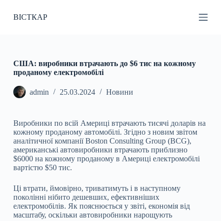
П
ВІСТКАР
е
р
е
й
т
и
США: виробники втрачають до $6 тис на кожному
д
проданому електромобілі
о
в
admin
25.03.2024
Новини
м
і
с
Виробники по всій Америці втрачають тисячі доларів на
т
кожному проданому автомобілі. Згідно з новим звітом
у
аналітичної компанії Boston Consulting Group (BCG),
американські автовиробники втрачають приблизно
$6000 на кожному проданому в Америці електромобілі
вартістю $50 тис.
Ці втрати, ймовірно, триватимуть і в наступному
поколінні нібито дешевших, ефективніших
електромобілів. Як пояснюється у звіті, економія від
масштабу, оскільки автовиробники нарощують