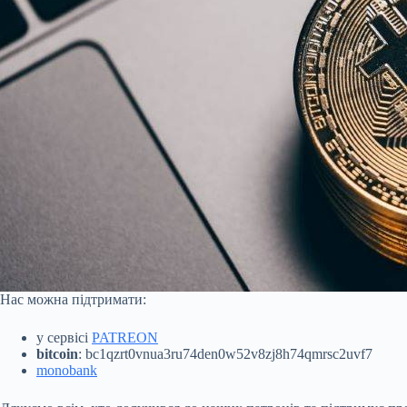
Нас можна підтримати:
у сервісі
PATREON
bitcoin
: bc1qzrt0vnua3ru74den0w52v8zj8h74qmrsc2uvf7
monobank